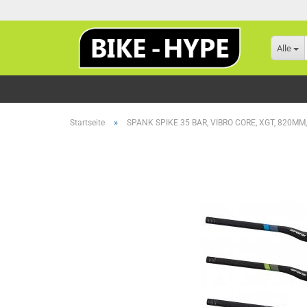
Alle
»
Startseite
SPANK SPIKE 35 BAR, VIBRO CORE, XGT, 820M