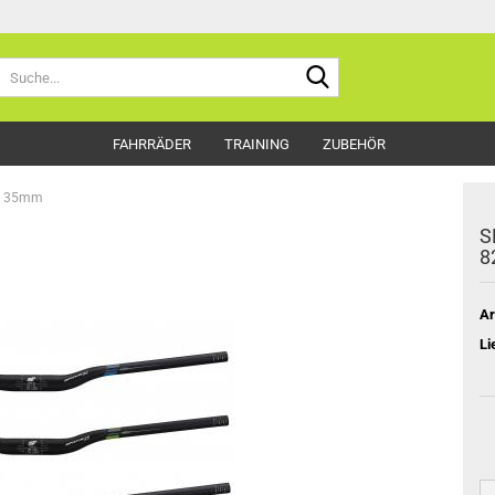
Suche...
FAHRRÄDER
TRAINING
ZUBEHÖR
M, 35mm
S
8
Ar
Li