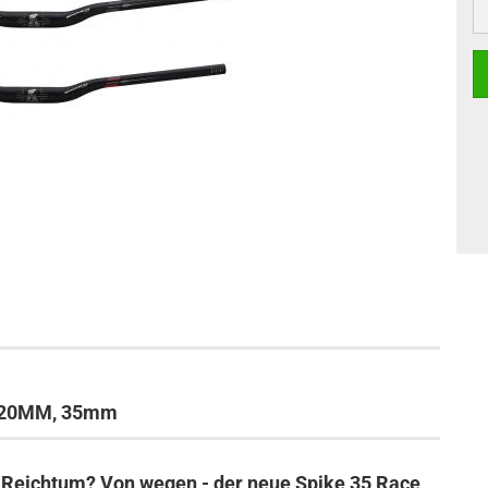
 820MM, 35mm
 Reichtum? Von wegen - der neue Spike 35 Race