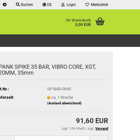
Suchen
DE
Login
Merkzettel
Ihr Warenkorb
0,00 EUR
PANK SPIKE 35 BAR, VIBRO CORE, XGT,
20MM, 35mm
t.Nr.:
SP-BAR-0043
eferzeit:
ca. 1 Woche
(Ausland abweichend)
91,60 EUR
zzgl. 19% MwSt. zzgl.
Versand