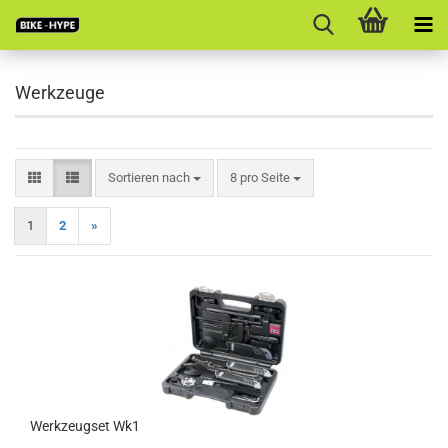
Werkzeuge
Sortieren nach
pro Seite
Sortieren nach
8 pro Seite
1
2
»
Werkzeugset Wk1