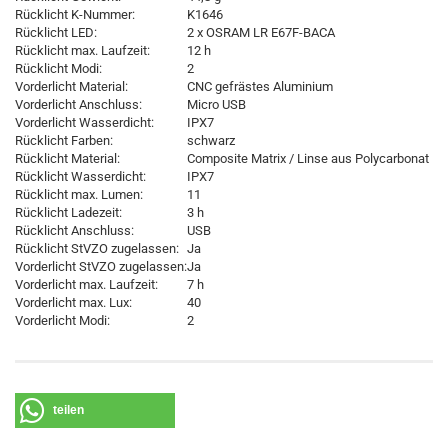
Rücklicht K-Nummer:
K1646
Rücklicht LED:
2 x OSRAM LR E67F-BACA
Rücklicht max. Laufzeit:
12 h
Rücklicht Modi:
2
Vorderlicht Material:
CNC gefrästes Aluminium
Vorderlicht Anschluss:
Micro USB
Vorderlicht Wasserdicht:
IPX7
Rücklicht Farben:
schwarz
Rücklicht Material:
Composite Matrix / Linse aus Polycarbonat
Rücklicht Wasserdicht:
IPX7
Rücklicht max. Lumen:
11
Rücklicht Ladezeit:
3 h
Rücklicht Anschluss:
USB
Rücklicht StVZO zugelassen:
Ja
Vorderlicht StVZO zugelassen:
Ja
Vorderlicht max. Laufzeit:
7 h
Vorderlicht max. Lux:
40
Vorderlicht Modi:
2
teilen