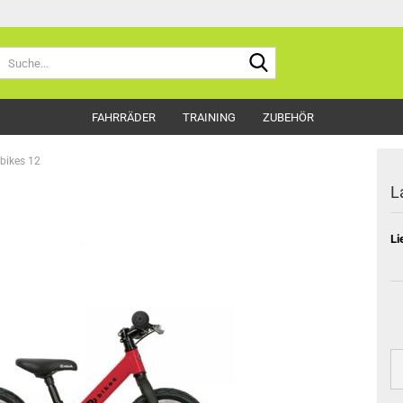
Suche...
FAHRRÄDER
TRAINING
ZUBEHÖR
bikes 12
L
Li