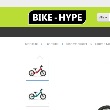
Alle
»
»
»
Startseite
Fahrräder
Kinderfahrräder
Laufrad KU