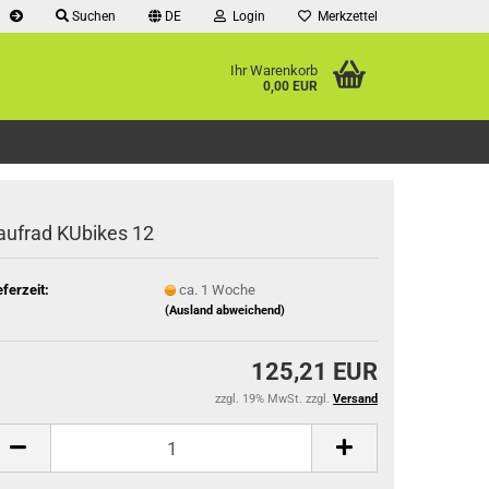
Suchen
DE
Login
Merkzettel
Ihr Warenkorb
0,00 EUR
aufrad KUbikes 12
eferzeit:
ca. 1 Woche
(Ausland abweichend)
125,21 EUR
zzgl. 19% MwSt. zzgl.
Versand