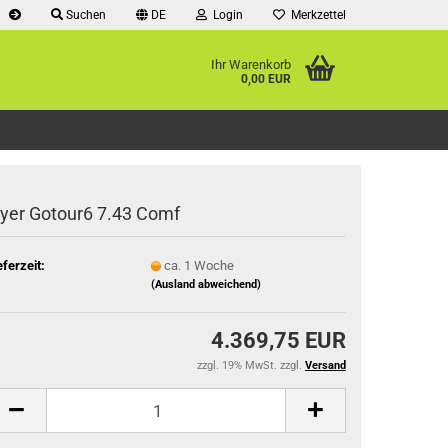
Suchen
DE
Login
Merkzettel
Ihr Warenkorb
0,00 EUR
lyer Gotour6 7.43 Comf
eferzeit:
ca. 1 Woche
(Ausland abweichend)
4.369,75 EUR
zzgl. 19% MwSt. zzgl.
Versand