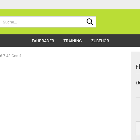
Suche...
FAHRRÄDER
TRAINING
ZUBEHÖR
r6 7.43 Comf
F
Li