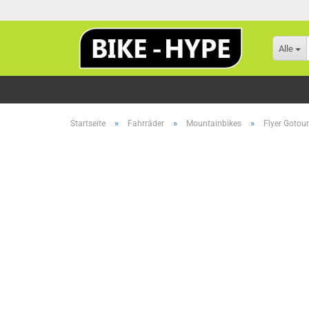
Alle
»
»
»
Startseite
Fahrräder
Mountainbikes
Flyer Gotou